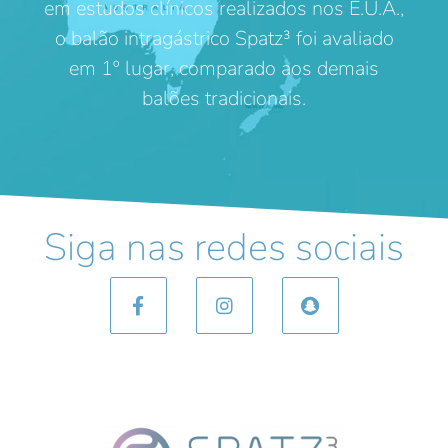
em estudos clínicos realizados nos E.U.A.,
o balão intragástrico Spatz³ foi avaliado
em 1º lugar, comparado aos demais
balões tradicionais.
Siga nas redes sociais