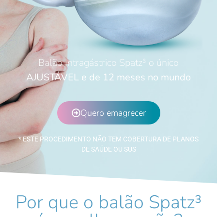
Balão Intragástrico Spatz³ o único
AJUSTÁVEL e de 12 meses no mundo
Quero emagrecer
* ESTE PROCEDIMENTO NÃO TEM COBERTURA DE PLANOS
DE SAÚDE OU SUS
Por que o balão Spatz³