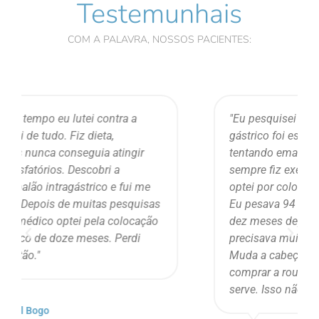
Testemunhais
COM A PALAVRA, NOSSOS PACIENTES:
"Eu pesquisei bastante antes e o balão
gástrico foi essencial. Eu passei anos
tentando emagrecer. Sempre fiz dieta,
sempre fiz exercícios e nunca consegui. Ai
optei por colocar o Balão Spatz de um ano.
Eu pesava 94 kg quando coloquei o balão e
dez meses depois estava com 67 kg. Eu
precisava muito de uma nova autoestima.
Muda a cabeça da gente. Hoje eu posso
comprar a roupa que eu quero e não a que
serve. Isso não tem preço."​