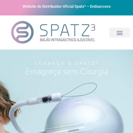
Website do Distribuidor Oficial Spatz³ – Endoaccess
CONHEÇA O SPATZ³
Emagreça sem Cirurgia