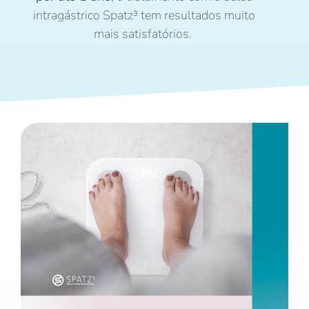
intragástrico Spatz³ tem resultados muito
mais satisfatórios.