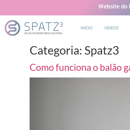
Website do D
INÍCIO
VÍDEOS
Categoria:
Spatz3
Como funciona o balão g