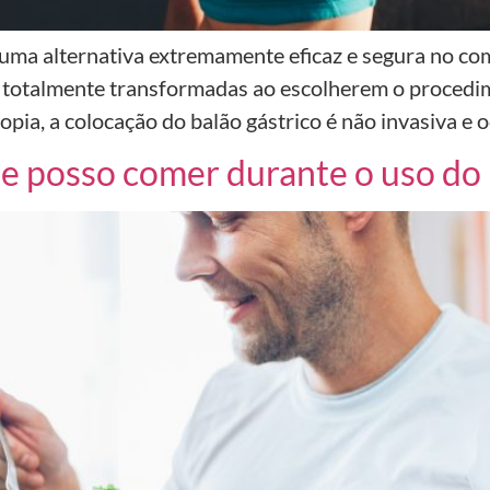
 uma alternativa extremamente eficaz e segura no c
as totalmente transformadas ao escolherem o proce
ia, a colocação do balão gástrico é não invasiva e oc
ue posso comer durante o uso do