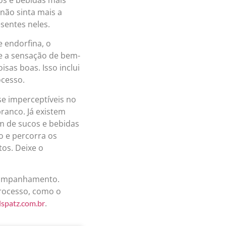
não sinta mais a
sentes neles.
e endorfina, o
 e a sensação de bem-
isas boas. Isso inclui
ocesso.
se imperceptíveis no
ranco. Já existem
ém de sucos e bebidas
o e percorra os
os. Deixe o
acompanhamento.
rocesso, como o
.
spatz.com.br