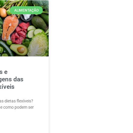
ALIMENTAÇÃO
s e
gens das
xíveis
s dietas flexíveis?
o e como podem ser