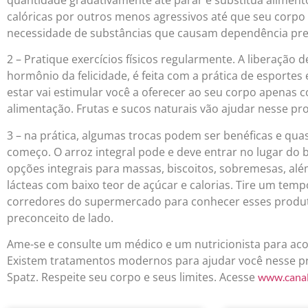
calóricas por outros menos agressivos até que seu corpo 
necessidade de substâncias que causam dependência pre
2 – Pratique exercícios físicos regularmente. A liberação d
hormônio da felicidade, é feita com a prática de esportes
estar vai estimular você a oferecer ao seu corpo apenas co
alimentação. Frutas e sucos naturais vão ajudar nesse pr
3 – na prática, algumas trocas podem ser benéficas e qua
começo. O arroz integral pode e deve entrar no lugar do b
opções integrais para massas, biscoitos, sobremesas, al
lácteas com baixo teor de açúcar e calorias. Tire um temp
corredores do supermercado para conhecer esses produt
preconceito de lado.
Ame-se e consulte um médico e um nutricionista para 
Existem tratamentos modernos para ajudar você nesse p
Spatz. Respeite seu corpo e seus limites. Acesse
www.canal