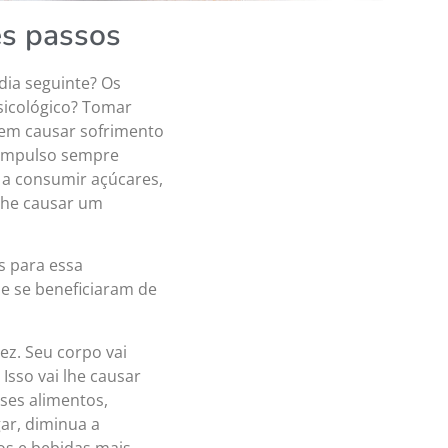
ês passos
dia seguinte? Os
sicológico? Tomar
dem causar sofrimento
 impulso sempre
 a consumir açúcares,
lhe causar um
is para essa
e se beneficiaram de
ez. Seu corpo vai
 Isso vai lhe causar
ses alimentos,
ar, diminua a
os e bebidas mais