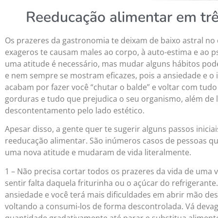
Reeducação alimentar em tr
Os prazeres da gastronomia te deixam de baixo astral no 
exageros te causam males ao corpo, à auto-estima e ao p
uma atitude é necessário, mas mudar alguns hábitos po
e nem sempre se mostram eficazes, pois a ansiedade e o
acabam por fazer você “chutar o balde” e voltar com tudo
gorduras e tudo que prejudica o seu organismo, além de 
descontentamento pelo lado estético.
Apesar disso, a gente quer te sugerir alguns passos inicia
reeducação alimentar. São inúmeros casos de pessoas qu
uma nova atitude e mudaram de vida literalmente.
1 – Não precisa cortar todos os prazeres da vida de uma v
sentir falta daquela friturinha ou o açúcar do refrigerante.
ansiedade e você terá mais dificuldades em abrir mão des
voltando a consumi-los de forma descontrolada. Vá devag
quantidade gradativamente até parar e substitua aliment