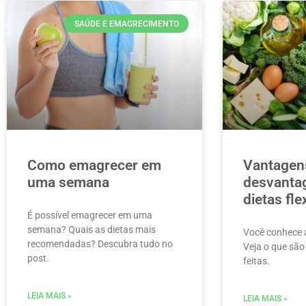
SAÚDE E EMAGRECIMENTO
Como emagrecer em
Vantagen
uma semana
desvanta
dietas fle
É possível emagrecer em uma
semana? Quais as dietas mais
Você conhece a
recomendadas? Descubra tudo no
Veja o que sã
post.
feitas.
LEIA MAIS »
LEIA MAIS »